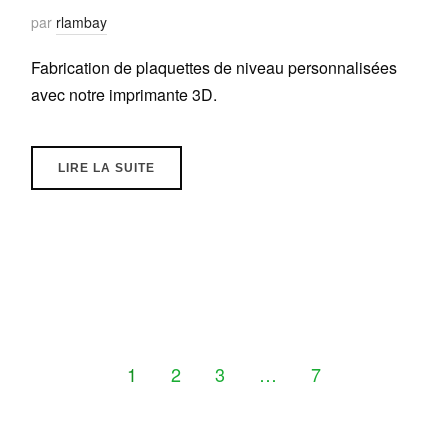
par
rlambay
Fabrication de plaquettes de niveau personnalisées
avec notre imprimante 3D.
LIRE LA SUITE
1
2
3
…
7