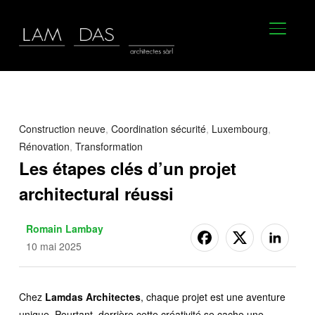
BASCU
Construction neuve
,
Coordination sécurité
,
Luxembourg
,
Rénovation
,
Transformation
Les étapes clés d’un projet
architectural réussi
Romain Lambay
10 mai 2025
Chez
Lamdas Architectes
, chaque projet est une aventure
unique. Pourtant, derrière cette créativité se cache une