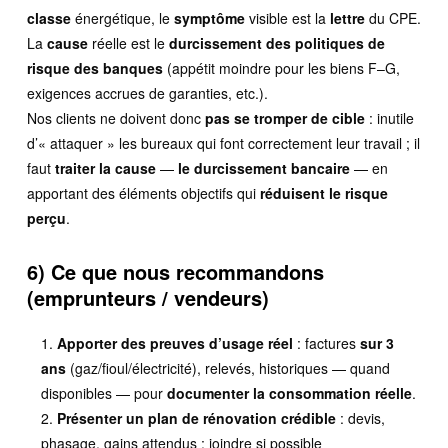
classe
énergétique, le
symptôme
visible est la
lettre
du CPE.
La
cause
réelle est le
durcissement des politiques de
risque des banques
(appétit moindre pour les biens F–G,
exigences accrues de garanties, etc.).
Nos clients ne doivent donc
pas se tromper de cible
: inutile
d’« attaquer » les bureaux qui font correctement leur travail ; il
faut
traiter la cause
—
le durcissement bancaire
— en
apportant des éléments objectifs qui
réduisent le risque
perçu
.
6) Ce que nous recommandons
(emprunteurs / vendeurs)
Apporter des preuves d’usage réel
: factures
sur 3
ans
(gaz/fioul/électricité), relevés, historiques — quand
disponibles — pour
documenter la consommation réelle
.
Présenter un plan de rénovation crédible
: devis,
phasage, gains attendus ; joindre si possible