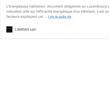
L’Energiepass habitation, document obligatoire au Luxembourg po
indication utile sur l’efficacité énergétique d’un bâtiment, il
Pourquoi
facteurs expliquent cet …
Lire la suite de
l’Energiepass
habitation
LAMDAS sàrl
surestime-
t-
il
la
consommation
réelle
?