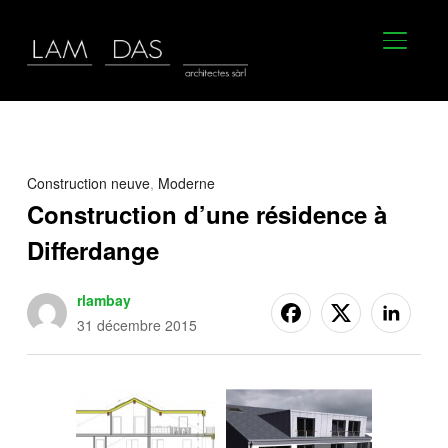
BASCU
Construction neuve
,
Moderne
Construction d’une résidence à
Differdange
rlambay
31 décembre 2015