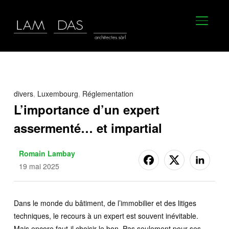
BASCU
divers
,
Luxembourg
,
Réglementation
L’importance d’un expert
assermenté… et impartial
Romain Lambay
19 mai 2025
Dans le monde du bâtiment, de l’immobilier et des litiges
techniques, le recours à un expert est souvent inévitable.
Mais encore faut-il choisir le bon. Pas seulement pour ses