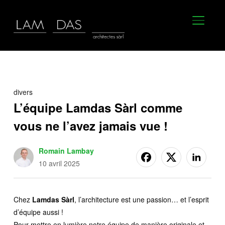
BASCU
divers
L’équipe Lamdas Sàrl comme
vous ne l’avez jamais vue !
Romain Lambay
10 avril 2025
Chez
Lamdas Sàrl
, l’architecture est une passion… et l’esprit
d’équipe aussi !
Pour mettre en lumière notre équipe de manière originale et